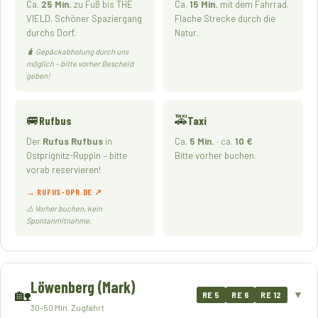
Ca.
25 Min.
zu Fuß bis THE
Ca.
15 Min.
mit dem Fahrrad.
VIELD. Schöner Spaziergang
Flache Strecke durch die
durchs Dorf.
Natur.
🧳 Gepäckabholung durch uns
möglich – bitte vorher Bescheid
geben!
🚐
🚕
Rufbus
Taxi
Der
Rufus Rufbus
in
Ca.
5 Min.
· ca.
10 €
Ostprignitz-Ruppin – bitte
Bitte vorher buchen.
vorab reservieren!
→ RUFUS-OPR.DE ↗
⚠️ Vorher buchen, kein
Spontanmitnahme.
Löwenberg (Mark)
🏡
▼
RE 5
RE 6
RE 12
30–50 Min. Zugfahrt