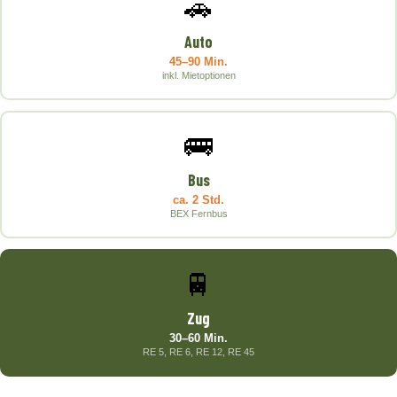
🚗
Auto
45–90 Min.
inkl. Mietoptionen
🚌
Bus
ca. 2 Std.
BEX Fernbus
🚆
Zug
30–60 Min.
RE 5, RE 6, RE 12, RE 45