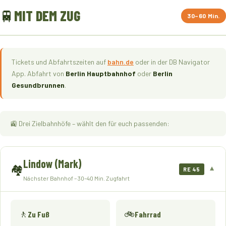
🚆
MIT DEM ZUG
30–60 Min.
Tickets und Abfahrtszeiten auf
bahn.de
oder in der DB Navigator
App. Abfahrt von
Berlin Hauptbahnhof
oder
Berlin
Gesundbrunnen
.
🚉 Drei Zielbahnhöfe – wählt den für euch passenden:
Lindow (Mark)
🏘️
▼
RE 45
Nächster Bahnhof – 30–40 Min. Zugfahrt
🚶
🚲
Zu Fuß
Fahrrad