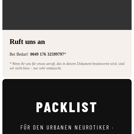
Ruft uns an
Bei Bedarf:
0049 176 32599797
*
* Wenn ihr uns für etwas anruft, das in diesem Dokument beantwortet wird, sind
wir nicht böse – nur sehr enttäuscht.
PACKLIST
FÜR DEN URBANEN NEUROTIKER ·