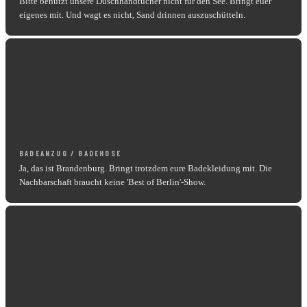
Bitte benutzt unsere Duschhandtücher nicht für den See. Bringt euer
eigenes mit. Und wagt es nicht, Sand drinnen auszuschütteln.
BADEANZUG / BADEHOSE
Ja, das ist Brandenburg. Bringt trotzdem eure Badekleidung mit. Die
Nachbarschaft braucht keine 'Best of Berlin'-Show.