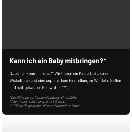
Kann ich ein Baby mitbringen?*
Natürlich könnt ihr das.** Wir haben ein Kinderbett, einen
Wickeltisch und eine super offene Einstellung zu Windeln, Stillen
und halbgekauten Reiswaffeln***.
*Die Nähe zur vorherigen Frage ist rein zufällig.
** Ihr müsst nicht, nur weil ihr könntet.
*** Diese Dinge stehen nicht auf derselben Stufe.