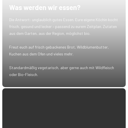
Was werden wir essen?
Die Antwort: unglaublich gutes Essen. Eure eigene Köchin kocht
frisch, gesund und lecker – passend zu eurem Zeitplan. Zutaten
aus dem Garten, aus der Region, möglichst bio.
Freut euch auf frisch gebackenes Brot, Wildblumenbutter,
Kuchen aus dem Ofen und vieles mehr.
Standardmäßig vegetarisch, aber gerne auch mit Wildfleisch
oder Bio-Fleisch.