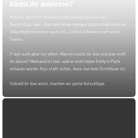
könnt ihr anbieten?
Kreativ, sportlich, bewusst oder einfach gemeinsam
beschäftigt sein – das kann einen riesigen Unterschied machen.
Viele Möglichkeiten je nach Zeit, Geld und Bereitschaft eures
Teams.
Fragt euch aber vor allem: Warum macht ihr das und was wollt
ihr davon? Niemand ist hier, weil er nicht lieber Emily in Paris
schauen würde. Also stellt sicher, dass das kein Strohfeuer ist.
Sobald ihr das wisst, machen wir gerne Vorschläge.