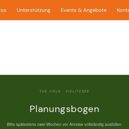
fos
Unterstützung
Events & Angebote
Kont
THE VIELD · VIELITZSEE
Planungsbogen
Bitte spätestens zwei Wochen vor Anreise vollständig ausfüllen.