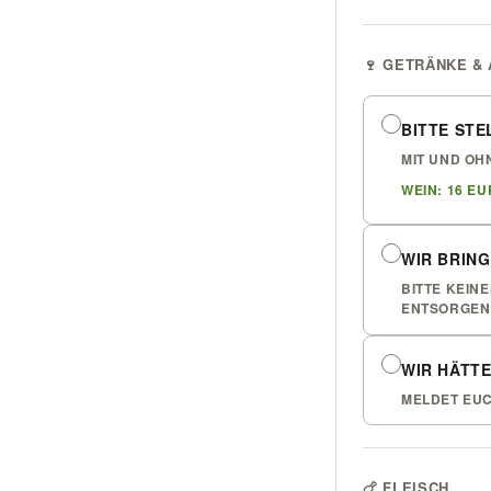
🍷 GETRÄNKE &
BITTE STE
MIT UND OH
WEIN: 16 EU
WIR BRIN
BITTE KEIN
ENTSORGEN 
WIR HÄTTE
MELDET EUC
🍗 FLEISCH