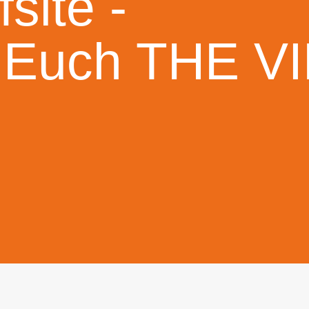
fsite -
 Euch THE V