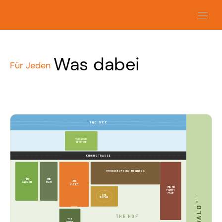
Was dabei
Für Jeden
THE SEE
THE VIELD
SEEWIESE
KIRCHSTRASSE
THE NONE OF YOUR BUSINESS
THE
THE
THE
GARDEN
RUIN
VIELD
THE NO
ENTRY
ZONE
THE
→
ARENA
THE HOF
THE