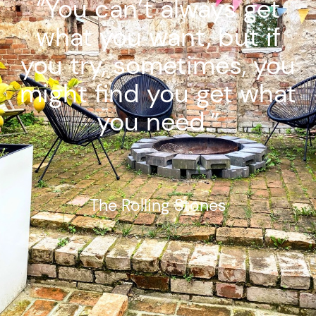
“You can’t always get
what you want, but if
you try, sometimes, you
might find you get what
you need.”
The Rolling Stones