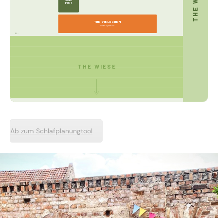
THE WALD
WORK
PORT
THE VIELDCHEN
Nebengebäude
N ↑
THE WIESE
Ab zum Schlafplanungtool